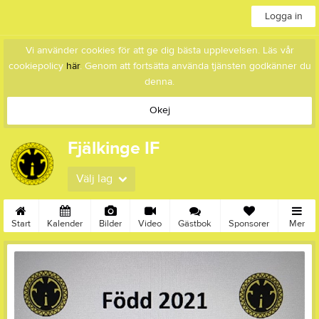
Logga in
Vi använder cookies för att ge dig bästa upplevelsen. Läs vår
cookiepolicy
här
. Genom att fortsätta använda tjänsten godkänner du
denna.
Okej
Fjälkinge IF
Välj lag
Start
Kalender
Bilder
Video
Gästbok
Sponsorer
Mer