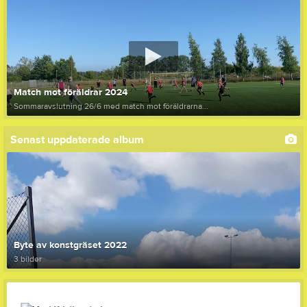
Match mot föräldrar 2024
Sommaravslutning 26/6 med match mot föräldrarna...
Senast uppdaterade album
Byte av konstgräset 2022
3 bilder