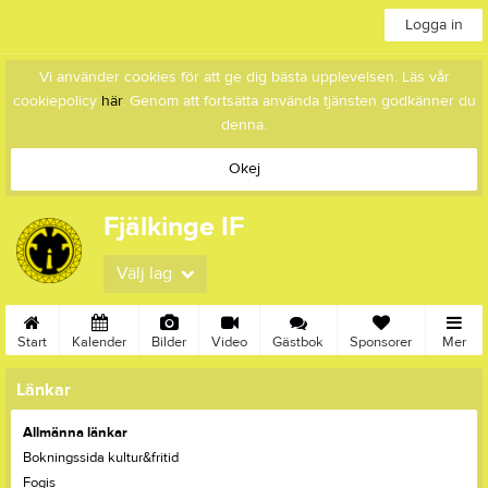
Logga in
Vi använder cookies för att ge dig bästa upplevelsen. Läs vår
cookiepolicy
här
. Genom att fortsätta använda tjänsten godkänner du
denna.
Okej
Fjälkinge IF
Välj lag
Start
Kalender
Bilder
Video
Gästbok
Sponsorer
Mer
Länkar
Allmänna länkar
Bokningssida kultur&fritid
Fogis