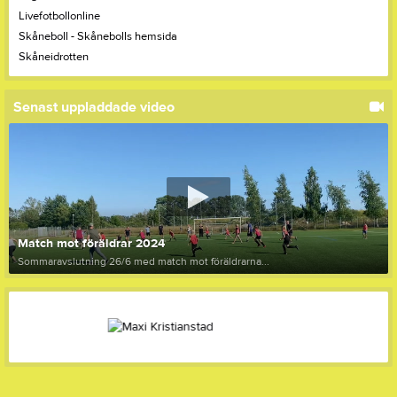
Livefotbollonline
Skåneboll
- Skånebolls hemsida
Skåneidrotten
Senast uppladdade video
Match mot föräldrar 2024
Sommaravslutning 26/6 med match mot föräldrarna...