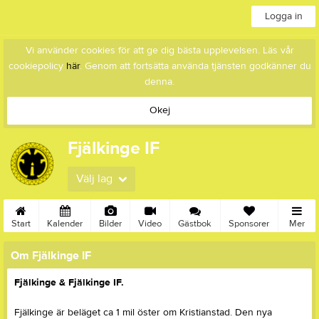
Logga in
Vi använder cookies för att ge dig bästa upplevelsen. Läs vår
cookiepolicy
här
. Genom att fortsätta använda tjänsten godkänner du
denna.
Okej
Fjälkinge IF
Välj lag
Start
Kalender
Bilder
Video
Gästbok
Sponsorer
Mer
Om Fjälkinge IF
Fjälkinge & Fjälkinge IF.
Fjälkinge är beläget ca 1 mil öster om Kristianstad. Den nya