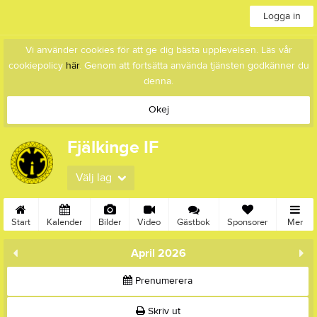
Logga in
Vi använder cookies för att ge dig bästa upplevelsen. Läs vår
cookiepolicy
här
. Genom att fortsätta använda tjänsten godkänner du
denna.
Okej
Fjälkinge IF
Välj lag
Start
Kalender
Bilder
Video
Gästbok
Sponsorer
Mer
April 2026
Prenumerera
Skriv ut