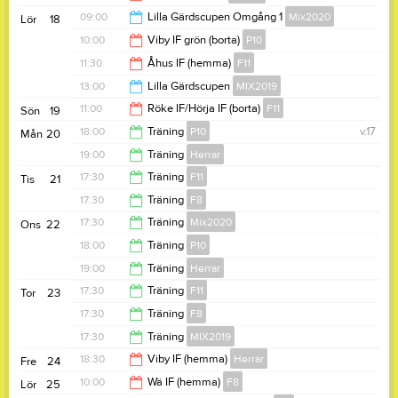
18:30
09:00
Lilla Gärdscupen Omgång 1
Mix2020
Lör
18
20:30
10:00
Viby IF grön (borta)
P10
12:00
11:30
Åhus IF (hemma)
F11
12:00
13:00
Lilla Gärdscupen
MIX2019
13:30
11:00
Röke IF/Hörja IF (borta)
F11
Sön
19
16:00
18:00
Träning
P10
v.17
Mån
20
13:00
19:00
Träning
Herrar
19:30
17:30
Träning
F11
Tis
21
20:30
17:30
Träning
F8
19:00
17:30
Träning
Mix2020
Ons
22
18:30
18:00
Träning
P10
18:45
19:00
Träning
Herrar
19:30
17:30
Träning
F11
Tor
23
20:30
17:30
Träning
F8
19:00
17:30
Träning
MIX2019
18:30
18:30
Viby IF (hemma)
Herrar
Fre
24
18:30
10:00
Wä IF (hemma)
F8
Lör
25