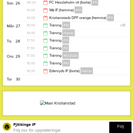
20:30
09:30
FC Hessleholm vit (borta)
F11
Sön
26
12:00
10:00
Wä IF (hemma)
P10
11:30
14:00
Kristianstads DFF orange (hemma)
F11
12:00
18:00
Träning
P10
v.18
Mån
27
16:00
19:00
Träning
Herrar
19:30
17:30
Träning
F11
Tis
28
20:30
17:30
Träning
F8
19:00
17:30
Träning
Mix2020
Ons
29
18:30
18:00
Träning
P10
18:45
18:30
Edenryds IF (borta)
Herrar
19:30
Tor
30
20:30
Fjälkinge IF
Följ
Följ oss för uppdateringar