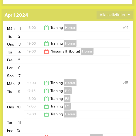
April 2024
Alla aktiviteter
15:00
Träning
Herrar
v.14
Mån
1
Tis
2
16:30
19:00
Träning
Herrar
Ons
3
19:00
Näsums IF (borta)
Herrar
Tor
4
20:30
Fre
5
21:00
Lör
6
Sön
7
19:00
Träning
Herrar
v.15
Mån
8
17:45
Träning
P10
Tis
9
20:30
18:00
Träning
F8
18:45
17:00
Träning
F11
Ons
10
19:00
19:00
Träning
Herrar
18:00
Tor
11
20:30
Fre
12