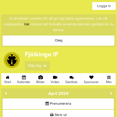
Logga in
Vi använder cookies för att ge dig bästa upplevelsen. Läs vår
cookiepolicy
här
. Genom att fortsätta använda tjänsten godkänner du
denna.
Okej
Fjälkinge IF
Välj lag
Start
Kalender
Bilder
Video
Gästbok
Sponsorer
Mer
April 2024
Prenumerera
Skriv ut