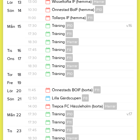
13:00
Wisseltofta IF (hemma)
Herrar
Lör
13
10:30
Önnestad BoIF (hemma)
P10
Sön
14
15:00
11:00
Tollarps IF (hemma)
F11
12:30
17:30
Träning
P10
v.16
Mån
15
12:40
17:30
Träning
F11
18:30
18:30
Träning
Herrar
18:30
17:45
Träning
F8
Tis
16
20:00
17:30
Träning
F11
Ons
17
18:45
18:30
Träning
Herrar
18:30
17:30
Träning
P10
Tor
18
20:00
Fre
19
18:30
11:45
Önnestads BOIF (borta)
F11
Lör
20
12:50
Lilla Gärdscupen
F8
Sön
21
13:30
14:00
Trepca FC Hässleholm (borta)
Herrar
16:00
17:30
Träning
P10
v.17
Mån
22
16:00
17:30
Träning
F11
18:30
17:45
Träning
F8
Tis
23
18:30
18:30
Träning
Herrar