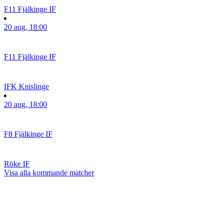
F11
Fjälkinge IF
20 aug, 18:00
F11
Fjälkinge IF
IFK Knislinge
20 aug, 18:00
F8
Fjälkinge IF
Röke IF
Visa alla kommande matcher