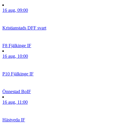
16 aug, 09:00
Kristianstads DFF svart
F8
Fjälkinge IF
16 aug, 10:00
P10
Fjälkinge IF
Önnestad BoIF
16 aug, 11:00
Hästveda IF