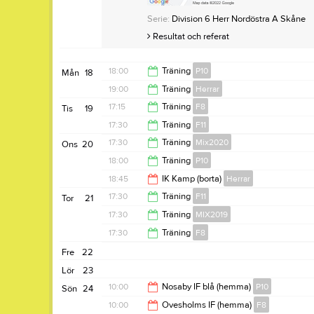
Serie:
Division 6 Herr Nordöstra A Skåne
Resultat och referat
18:00
Träning
P10
Mån
18
19:00
Träning
Herrar
19:30
17:15
Träning
F8
Tis
19
20:30
17:30
Träning
F11
19:10
17:30
Träning
Mix2020
Ons
20
19:00
18:00
Träning
P10
18:45
18:45
IK Kamp (borta)
Herrar
19:30
17:30
Träning
F11
Tor
21
20:45
17:30
Träning
MIX2019
19:00
17:30
Träning
F8
18:30
Fre
22
18:30
Lör
23
10:00
Nosaby IF blå (hemma)
P10
Sön
24
10:00
Ovesholms IF (hemma)
F8