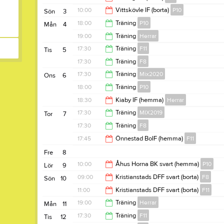
16:00
10:00
Vittskövle IF (borta)
P10
Sön
3
17:00
18:00
Träning
P10
Mån
4
12:00
19:00
Träning
Herrar
19:30
17:30
Träning
F11
Tis
5
20:30
17:30
Träning
F8
19:00
17:30
Träning
Mix2020
Ons
6
18:30
18:00
Träning
P10
18:45
18:30
Kiaby IF (hemma)
Herrar
19:30
17:30
Träning
MIX2019
Tor
7
20:30
17:30
Träning
F8
18:30
17:45
Önnestad BoIF (hemma)
F11
18:30
Fre
8
19:45
10:00
Åhus Horna BK svart (hemma)
P10
Lör
9
09:00
Kristianstads DFF svart (borta)
F8
Sön
10
12:00
11:00
Kristianstads DFF svart (borta)
F11
11:00
19:00
Träning
Herrar
Mån
11
13:00
17:30
Träning
F11
Tis
12