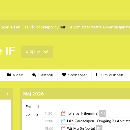
upplevelsen. Läs vår cookiepolicy
här
. Genom att fortsätta använda tjän
 IF
Välj lag
Video
Gästbok
Sponsorer
Om klubben
Maj 2026
Fre
1
11:30
Tollarps IF (hemma)
F11
Lör
2
13:00
Lilla Gärdscupen - Omgång 2 i Arkelst
Mix2020
13:30
15:00
Wä IF grön (borta)
F11