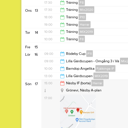
20:30
17:30
Träning
F8
19:00
17:30
Träning
Mix2020
Ons
13
18:30
18:00
Träning
P10
18:45
19:00
Träning
Herrar
19:30
10:00
Träning
MIX2019
Tor
14
20:30
10:00
Träning
F8
11:00
Fre
15
12:00
09:00
Rödeby Cup
F11
Lör
16
09:00
Lilla Gärdscupen - Omgång 3 i Vä
Mix
18:00
10:00
Barndop Angelika
Fjälkinge IF
13:00
13:00
Lilla Gärdscupen
MIX2019
16:00
15:00
Näsby IF (borta)
Herrar
Sön
17
17:00
Grönevi, Näsby A-plan
17:00