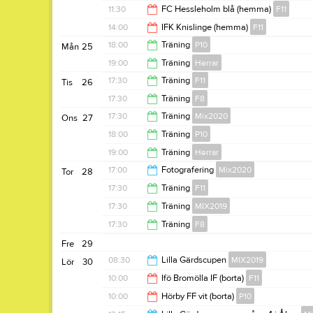
12:00
11:30
FC Hessleholm blå (hemma)
F11
12:00
14:00
IFK Knislinge (hemma)
F11
13:30
18:00
Träning
P10
Mån
25
16:00
19:00
Träning
Herrar
19:30
17:30
Träning
F11
Tis
26
20:30
17:30
Träning
F8
19:00
17:30
Träning
Mix2020
Ons
27
18:30
18:00
Träning
P10
18:45
19:00
Träning
Herrar
19:30
17:00
Fotografering
Mix2020
Tor
28
20:30
17:30
Träning
F11
18:00
17:30
Träning
MIX2019
19:00
17:30
Träning
F8
18:30
Fre
29
18:30
08:30
Lilla Gärdscupen
MIX2019
Lör
30
10:00
Ifö Bromölla IF (borta)
F11
11:00
10:00
Hörby FF vit (borta)
P10
12:00