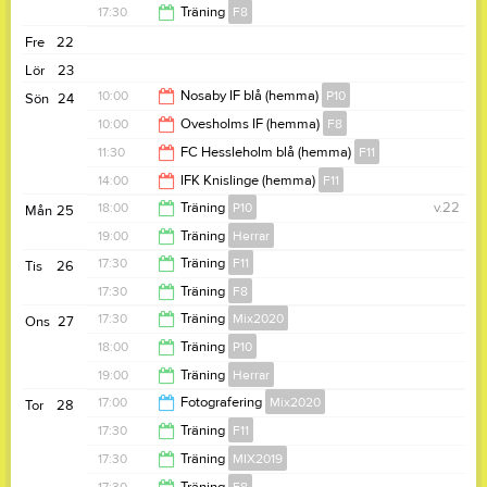
19:00
17:30
Träning
F8
18:30
Fre
22
18:30
Lör
23
10:00
Nosaby IF blå (hemma)
P10
Sön
24
10:00
Ovesholms IF (hemma)
F8
12:00
11:30
FC Hessleholm blå (hemma)
F11
12:00
14:00
IFK Knislinge (hemma)
F11
13:30
18:00
Träning
P10
v.22
Mån
25
16:00
19:00
Träning
Herrar
19:30
17:30
Träning
F11
Tis
26
20:30
17:30
Träning
F8
19:00
17:30
Träning
Mix2020
Ons
27
18:30
18:00
Träning
P10
18:45
19:00
Träning
Herrar
19:30
17:00
Fotografering
Mix2020
Tor
28
20:30
17:30
Träning
F11
18:00
17:30
Träning
MIX2019
19:00