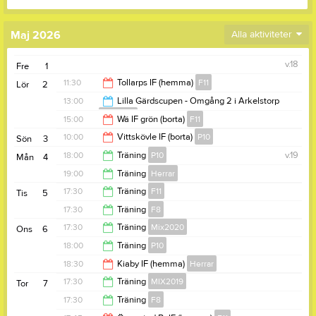
Maj 2026
Alla aktiviteter
v.18
Fre
1
11:30
Tollarps IF (hemma)
F11
Lör
2
13:00
Lilla Gärdscupen - Omgång 2 i Arkelstorp
Mix2020
13:30
15:00
Wä IF grön (borta)
F11
16:00
10:00
Vittskövle IF (borta)
P10
Sön
3
17:00
18:00
Träning
P10
v.19
Mån
4
12:00
19:00
Träning
Herrar
19:30
17:30
Träning
F11
Tis
5
20:30
17:30
Träning
F8
19:00
17:30
Träning
Mix2020
Ons
6
18:30
18:00
Träning
P10
18:45
18:30
Kiaby IF (hemma)
Herrar
19:30
17:30
Träning
MIX2019
Tor
7
20:30
17:30
Träning
F8