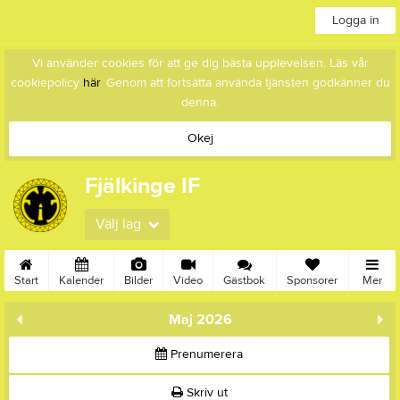
Logga in
Vi använder cookies för att ge dig bästa upplevelsen. Läs vår
cookiepolicy
här
. Genom att fortsätta använda tjänsten godkänner du
denna.
Okej
Fjälkinge IF
Välj lag
Start
Kalender
Bilder
Video
Gästbok
Sponsorer
Mer
Maj 2026
Prenumerera
Skriv ut