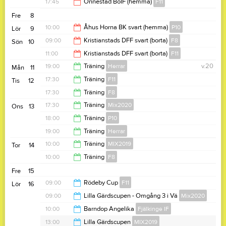
18:30
17:45
Önnestad BoIF (hemma)
F11
18:30
Fre
8
19:45
10:00
Åhus Horna BK svart (hemma)
P10
Lör
9
09:00
Kristianstads DFF svart (borta)
F8
Sön
10
12:00
11:00
Kristianstads DFF svart (borta)
F11
11:00
19:00
Träning
Herrar
v.20
Mån
11
13:00
17:30
Träning
F11
Tis
12
20:30
17:30
Träning
F8
19:00
17:30
Träning
Mix2020
Ons
13
18:30
18:00
Träning
P10
18:45
19:00
Träning
Herrar
19:30
10:00
Träning
MIX2019
Tor
14
20:30
10:00
Träning
F8
11:00
Fre
15
12:00
09:00
Rödeby Cup
F11
Lör
16
Rödeby AIF
09:00
Lilla Gärdscupen - Omgång 3 i Vä
Mix2020
Vä Idrottsförening
18:00
10:00
Barndop Angelika
Fjälkinge IF
Maxilandia klubblokal
13:00
13:00
Lilla Gärdscupen
MIX2019