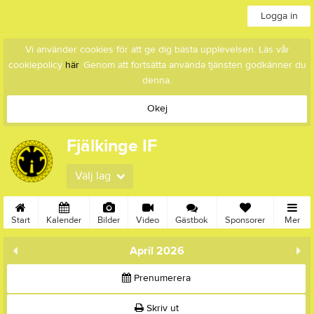
Logga in
Vi använder cookies för att ge dig bästa upplevelsen. Läs vår
cookiepolicy
här
. Genom att fortsätta använda tjänsten godkänner du
denna.
Okej
Fjälkinge IF
Välj lag
Start
Kalender
Bilder
Video
Gästbok
Sponsorer
Mer
April 2026
Prenumerera
Skriv ut