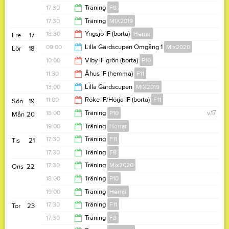
20:45
17:30
Träning
F8
18:15
17:30
Träning
MIX2019
18:30
18:30
Yngsjö IF (borta)
Herrar
Fre
17
18:30
09:00
Lilla Gärdscupen Omgång 1
Mix2020
Lör
18
20:30
10:00
Viby IF grön (borta)
P10
12:00
11:30
Åhus IF (hemma)
F11
12:00
13:00
Lilla Gärdscupen
MIX2019
13:30
11:00
Röke IF/Hörja IF (borta)
F11
Sön
19
16:00
18:00
Träning
P10
v.17
Mån
20
13:00
19:00
Träning
Herrar
19:30
17:30
Träning
F11
Tis
21
20:30
17:30
Träning
F8
19:00
17:30
Träning
Mix2020
Ons
22
18:30
18:00
Träning
P10
18:45
19:00
Träning
Herrar
19:30
17:30
Träning
F11
Tor
23
20:30
17:30
Träning
F8