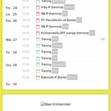
19:00
17:30
Träning
MIX2019
18:30
18:30
Viby IF (hemma)
Herrar
Fre
24
18:30
10:00
Wä IF (hemma)
F8
Lör
25
20:30
09:30
FC Hessleholm vit (borta)
F11
Sön
26
12:00
10:00
Wä IF (hemma)
P10
11:30
14:00
Kristianstads DFF orange (hemma)
F11
12:00
18:00
Träning
P10
v.18
Mån
27
16:00
19:00
Träning
Herrar
19:30
17:30
Träning
F11
Tis
28
20:30
17:30
Träning
F8
19:00
17:30
Träning
Mix2020
Ons
29
18:30
18:00
Träning
P10
18:45
18:30
Edenryds IF (borta)
Herrar
19:30
Tor
30
20:30