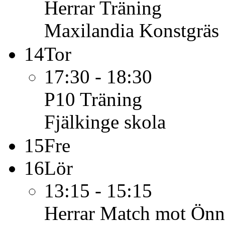
Herrar
Träning
Maxilandia Konstgräs
14
Tor
17:30 - 18:30
P10
Träning
Fjälkinge skola
15
Fre
16
Lör
13:15 - 15:15
Herrar
Match mot Önne