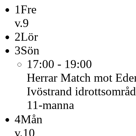
1
Fre
v.9
2
Lör
3
Sön
17:00 - 19:00
Herrar
Match mot Eden
Ivöstrand idrottsområ
11-manna
4
Mån
v.10