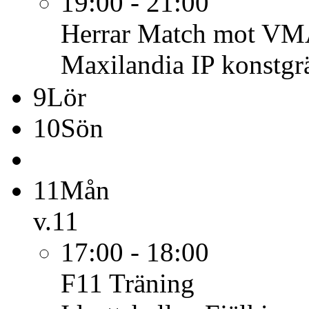
19:00 - 21:00
Herrar
Match mot VMA
Maxilandia IP konstgr
9
Lör
10
Sön
11
Mån
v.11
17:00 - 18:00
F11
Träning