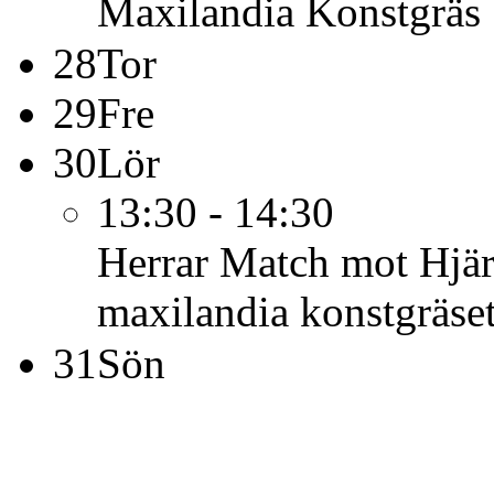
Maxilandia Konstgräs
28
Tor
29
Fre
30
Lör
13:30 - 14:30
Herrar
Match mot Hjär
maxilandia konstgräse
31
Sön